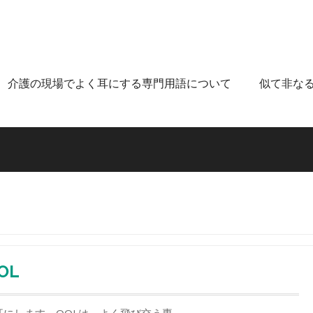
介護の現場でよく耳にする専門用語について
似て非な
OL
にします。QOLは、よく飛び交う専…